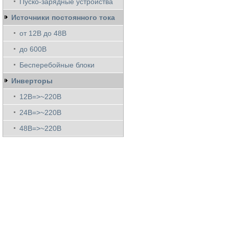
Пуско-зарядные устройства
Источники постоянного тока
от 12В до 48В
до 600В
Бесперебойные блоки
Инверторы
12В=>~220В
24В=>~220В
48В=>~220В