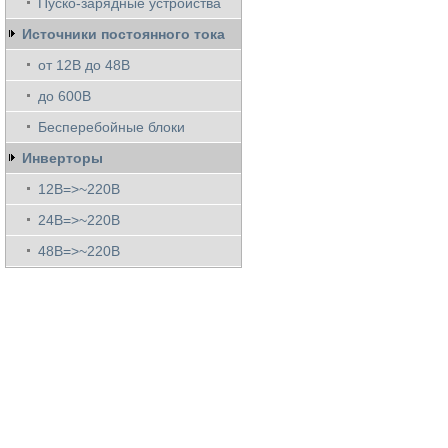
Пуско-зарядные устройства
Источники постоянного тока
от 12В до 48В
до 600В
Бесперебойные блоки
Инверторы
12В=>~220В
24В=>~220В
48В=>~220В