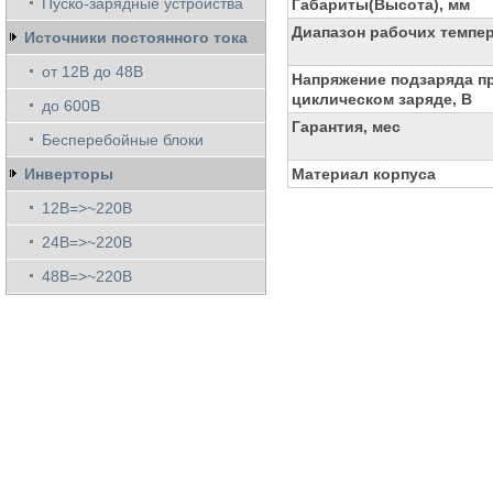
Пуско-зарядные устройства
Габариты(Высота), мм
Диапазон рабочих темпе
Источники постоянного тока
от 12В до 48В
Напряжение подзаряда п
циклическом заряде, В
до 600В
Гарантия, мес
Бесперебойные блоки
Инверторы
Материал корпуса
12В=>~220В
24В=>~220В
48В=>~220В