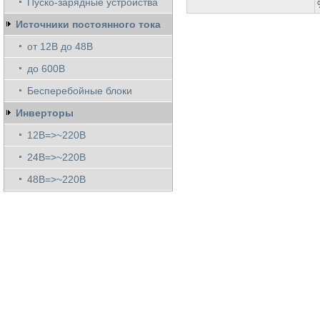
Пуско-зарядные устройства
Источники постоянного тока
от 12В до 48В
до 600В
Бесперебойные блоки
Инверторы
12В=>~220В
24В=>~220В
48В=>~220В