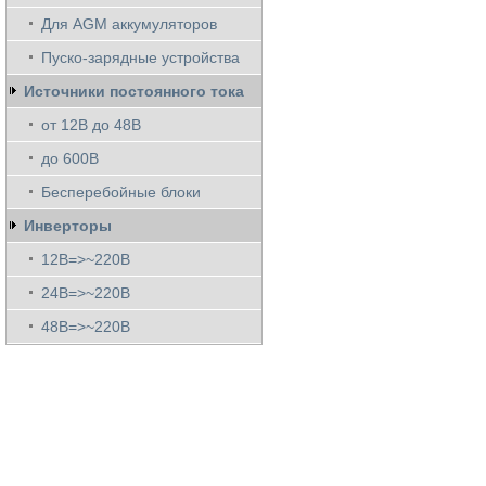
Для AGM аккумуляторов
Пуско-зарядные устройства
Источники постоянного тока
от 12В до 48В
до 600В
Бесперебойные блоки
Инверторы
12В=>~220В
24В=>~220В
48В=>~220В