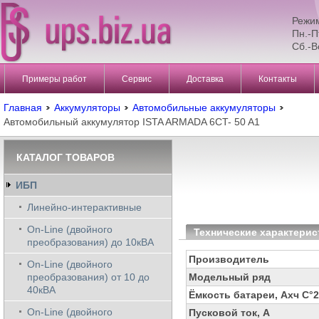
Режи
Пн.-П
Сб.-В
Примеры работ
Сервис
Доставка
Контакты
Главная
Аккумуляторы
Автомобильные аккумуляторы
Автомобильный аккумулятор ISTA ARMADA 6CT- 50 A1
КАТАЛОГ ТОВАРОВ
ИБП
Линейно-интерактивные
On-Line (двойного
Технические характерис
преобразования) до 10кВА
Производитель
On-Line (двойного
преобразования) от 10 до
Модельный ряд
40кВА
Ёмкость батареи, Ахч С°
On-Line (двойного
Пусковой ток, А