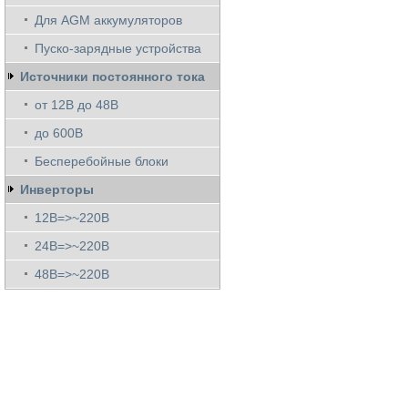
Для AGM аккумуляторов
Пуско-зарядные устройства
Источники постоянного тока
от 12В до 48В
до 600В
Бесперебойные блоки
Инверторы
12В=>~220В
24В=>~220В
48В=>~220В