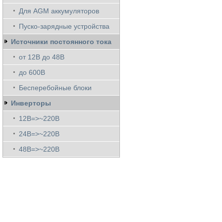
Для AGM аккумуляторов
Пуско-зарядные устройства
Источники постоянного тока
от 12В до 48В
до 600В
Бесперебойные блоки
Инверторы
12В=>~220В
24В=>~220В
48В=>~220В