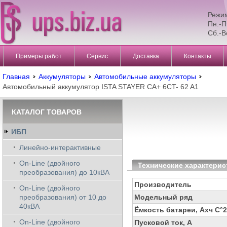
Режи
Пн.-П
Сб.-В
Примеры работ
Сервис
Доставка
Контакты
Главная
Аккумуляторы
Автомобильные аккумуляторы
Автомобильный аккумулятор ISTA STAYER CA+ 6CT- 62 A1
КАТАЛОГ ТОВАРОВ
ИБП
Линейно-интерактивные
On-Line (двойного
Технические характерис
преобразования) до 10кВА
Производитель
On-Line (двойного
преобразования) от 10 до
Модельный ряд
40кВА
Ёмкость батареи, Ахч С°
On-Line (двойного
Пусковой ток, А