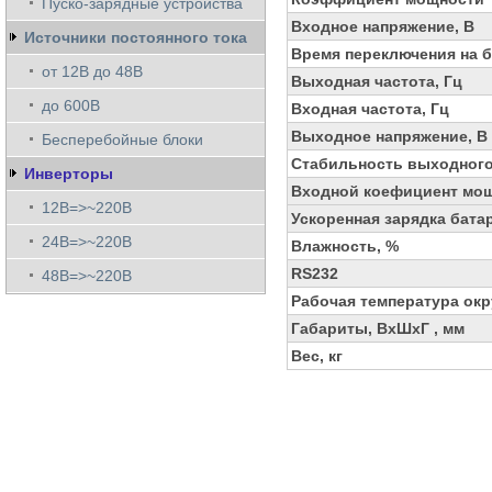
Пуско-зарядные устройства
Входное напряжение, В
Источники постоянного тока
Время переключения на б
от 12В до 48В
Выходная частота, Гц
до 600В
Входная частота, Гц
Выходное напряжение, В
Бесперебойные блоки
Стабильность выходного
Инверторы
Входной коефициент мо
12В=>~220В
Ускоренная зарядка бата
24В=>~220В
Влажность, %
RS232
48В=>~220В
Рабочая температура ок
Габариты, ВхШхГ , мм
Вес, кг