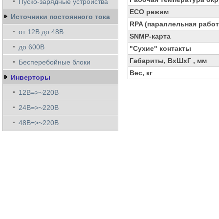
Пуско-зарядные устройства
ECO режим
Источники постоянного тока
RPA (параллельная работ
от 12В до 48В
SNMP-карта
до 600В
"Сухие" контакты
Габариты, ВхШхГ , мм
Бесперебойные блоки
Вес, кг
Инверторы
12В=>~220В
24В=>~220В
48В=>~220В