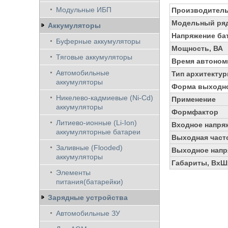
Модульные ИБП
Производител
Модельный ря
Аккумуляторы
Напряжение бат
Буферные аккумуляторы
Мощность, ВА
Тяговые аккумуляторы
Время автоном
Автомобильные
Тип архитекту
аккумуляторы
Форма выходно
Никелево-кадмиевые (Ni-Cd)
Применение
аккумуляторы
Формфактор
Литиево-ионные (Li-Ion)
Входное напря
аккумуляторные батареи
Выходная часто
Заливные (Flooded)
Выходное напр
аккумуляторы
Габариты, ВхШх
Элементы
питания(батарейки)
Зарядные устройства
Автомобильные ЗУ