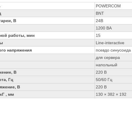
ь
POWERCOM
д
BNT
ареи, В
24В
1200 ВА
ной работы, мин
15
ры
Line-interactive
го напряжения
псевдо синусоида
для сервера
напольный
жение, В
220 В
та, Гц
50/60 Гц
яжение, В
220 В
Г , мм
130 × 382 × 192