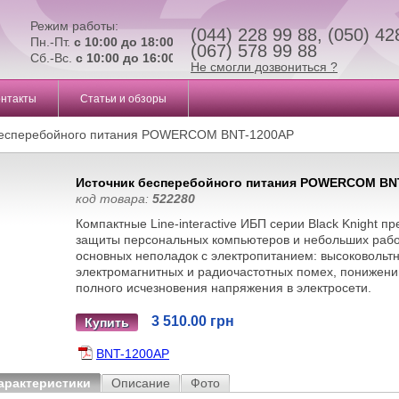
Режим работы:
(044) 228 99 88, (050) 42
Пн.-Пт.
с 10:00 до 18:00
(067) 578 99 88
Сб.-Вс.
с 10:00 до 16:00
Не смогли дозвониться ?
онтакты
Статьи и обзоры
бесперебойного питания POWERCOM BNT-1200AP
Источник бесперебойного питания POWERCOM BN
код товара:
522280
Компактные Line-interactive ИБП серии Black Knight п
защиты персональных компьютеров и небольших рабо
основных неполадок с электропитанием: высоковольт
электромагнитных и радиочастотных помех, понижени
полного исчезновения напряжения в электросети.
3 510.00 грн
Купить
BNT-1200AP
арактеристики
Описание
Фото