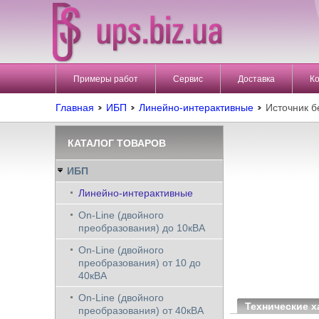
Примеры работ
Сервис
Доставка
К
Главная
ИБП
Линейно-интерактивные
Источник 
КАТАЛОГ ТОВАРОВ
ИБП
Линейно-интерактивные
On-Line (двойного
преобразования) до 10кВА
On-Line (двойного
преобразования) от 10 до
40кВА
On-Line (двойного
Технические х
преобразования) от 40кВА