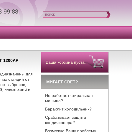
8 99 88
поиск
T-1200AP
Ваша корзина пуста.
редназначены для
чих станций от
МИГАЕТ СВЕТ?
ных выбросов,
й, повышений и
Не работает стиральная
машина?
Барахлит холодильник?
Срабатывает защита
кондичионера?
Возможно Вашу проблему