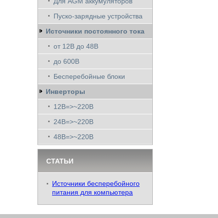
Для AGM аккумуляторов
Пуско-зарядные устройства
Источники постоянного тока
от 12В до 48В
до 600В
Бесперебойные блоки
Инверторы
12В=>~220В
24В=>~220В
48В=>~220В
СТАТЬИ
Источники бесперебойного
питания для компьютера