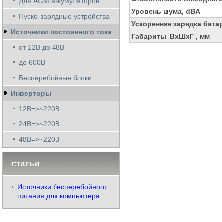
Для AGM аккумуляторов
Уровень шума, dBA
Пуско-зарядные устройства
Ускоренная зарядка бата
Источники постоянного тока
Габариты, ВхШхГ , мм
от 12В до 48В
до 600В
Бесперебойные блоки
Инверторы
12В=>~220В
24В=>~220В
48В=>~220В
СТАТЬИ
Источники бесперебойного
питания для компьютера