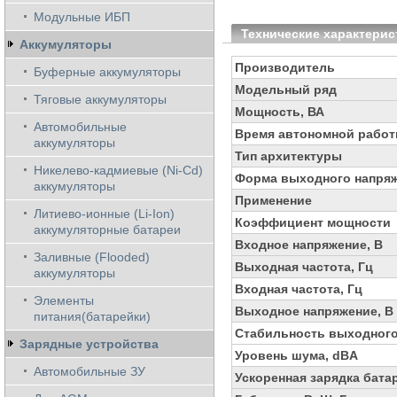
Модульные ИБП
Технические характерис
Аккумуляторы
Производитель
Буферные аккумуляторы
Модельный ряд
Тяговые аккумуляторы
Мощность, ВА
Автомобильные
Время автономной работ
аккумуляторы
Тип архитектуры
Никелево-кадмиевые (Ni-Cd)
Форма выходного напря
аккумуляторы
Применение
Литиево-ионные (Li-Ion)
Коэффициент мощности
аккумуляторные батареи
Входное напряжение, В
Заливные (Flooded)
Выходная частота, Гц
аккумуляторы
Входная частота, Гц
Элементы
Выходное напряжение, В
питания(батарейки)
Стабильность выходного
Зарядные устройства
Уровень шума, dBA
Автомобильные ЗУ
Ускоренная зарядка бата