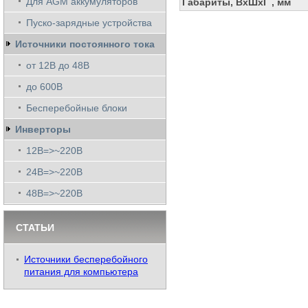
Для AGM аккумуляторов
Габариты, ВхШхГ , мм
Пуско-зарядные устройства
Источники постоянного тока
от 12В до 48В
до 600В
Бесперебойные блоки
Инверторы
12В=>~220В
24В=>~220В
48В=>~220В
СТАТЬИ
Источники бесперебойного
питания для компьютера