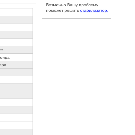
Возможно Вашу проблему
поможет решить
стабилизатор.
ve
соида
ера