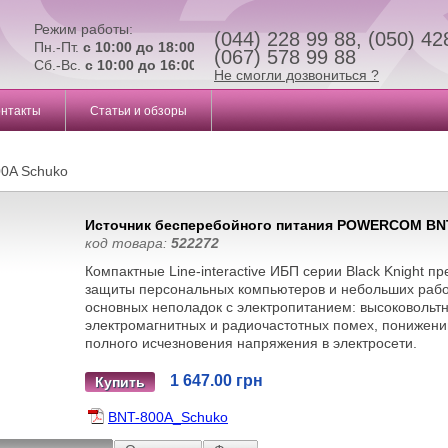
Режим работы:
(044) 228 99 88, (050) 42
Пн.-Пт.
с 10:00 до 18:00
(067) 578 99 88
Сб.-Вс.
с 10:00 до 16:00
Не смогли дозвониться ?
онтакты
Статьи и обзоры
0A Schuko
Источник бесперебойного питания POWERCOM BN
код товара:
522272
Компактные Line-interactive ИБП серии Black Knight п
защиты персональных компьютеров и небольших рабо
основных неполадок с электропитанием: высоковольт
электромагнитных и радиочастотных помех, понижени
полного исчезновения напряжения в электросети.
1 647.00 грн
Купить
BNT-800A_Schuko