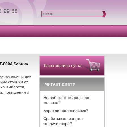
8 99 88
поиск
T-800A Schuko
Ваша корзина пуста.
редназначены для
чих станций от
МИГАЕТ СВЕТ?
ных выбросов,
й, повышений и
Не работает стиральная
машина?
Барахлит холодильник?
Срабатывает защита
кондичионера?