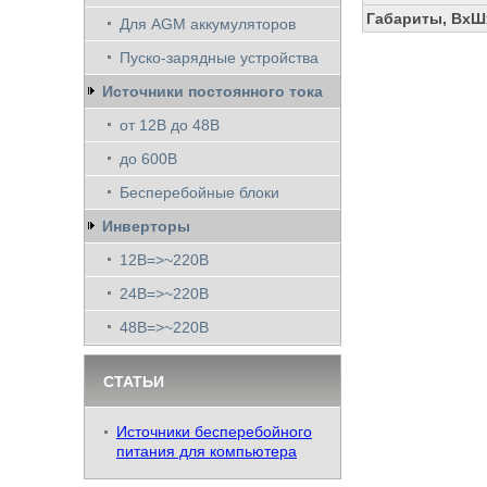
Габариты, ВхШх
Для AGM аккумуляторов
Пуско-зарядные устройства
Источники постоянного тока
от 12В до 48В
до 600В
Бесперебойные блоки
Инверторы
12В=>~220В
24В=>~220В
48В=>~220В
СТАТЬИ
Источники бесперебойного
питания для компьютера