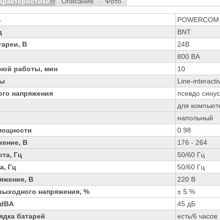
арактеристики
Описание
Фото
ь
POWERCOM
д
BNT
ареи, В
24В
800 ВА
ной работы, мин
10
ры
Line-interacti
го напряжения
псевдо сину
для компьют
напольный
мощности
0.98
жение, В
176 - 264
та, Гц
50/60 Гц
а, Гц
50/60 Гц
яжение, В
220 В
выходного напряжения, %
± 5 %
 dBA
45 дБ
ядка батарей
есть/6 часов