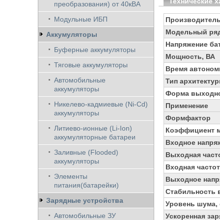
Технические х
преобразования) от 40кВА
Модульные ИБП
Производител
Модельный ря
Аккумуляторы
Напряжение бат
Буферные аккумуляторы
Мощность, ВА
Тяговые аккумуляторы
Время автоном
Автомобильные
Тип архитекту
аккумуляторы
Форма выходно
Никелево-кадмиевые (Ni-Cd)
Применение
аккумуляторы
Формфактор
Литиево-ионные (Li-Ion)
Коэффициент 
аккумуляторные батареи
Входное напря
Заливные (Flooded)
Выходная часто
аккумуляторы
Входная частот
Элементы
Выходное напр
питания(батарейки)
Стабильность 
Зарядные устройства
Уровень шума,
Автомобильные ЗУ
Ускоренная зар