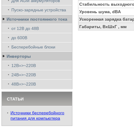
Для AGM аккумуляторов
Стабильность выходного
Пуско-зарядные устройства
Уровень шума, dBA
Источники постоянного тока
Ускоренная зарядка бата
Габариты, ВхШхГ , мм
от 12В до 48В
до 600В
Бесперебойные блоки
Инверторы
12В=>~220В
24В=>~220В
48В=>~220В
СТАТЬИ
Источники бесперебойного
питания для компьютера