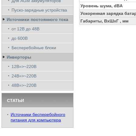
Для AGM аккумуляторов
Уровень шума, dBA
Пуско-зарядные устройства
Ускоренная зарядка бата
Источники постоянного тока
Габариты, ВхШхГ , мм
от 12В до 48В
до 600В
Бесперебойные блоки
Инверторы
12В=>~220В
24В=>~220В
48В=>~220В
СТАТЬИ
Источники бесперебойного
питания для компьютера