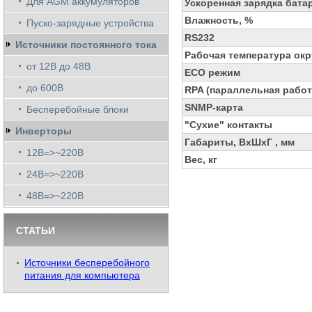
Для AGM аккумуляторов
Ускоренная зарядка бата
Влажность, %
Пуско-зарядные устройства
RS232
Источники постоянного тока
Рабочая температура ок
от 12В до 48В
ECO режим
до 600В
RPA (параллельная работ
SNMP-карта
Бесперебойные блоки
"Сухие" контакты
Инверторы
Габариты, ВхШхГ , мм
12В=>~220В
Вес, кг
24В=>~220В
48В=>~220В
СТАТЬИ
Источники бесперебойного
питания для компьютера