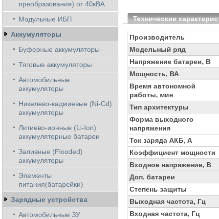
преобразования) от 40кВА
Технические характерис
Модульные ИБП
Аккумуляторы
Производитель
Буферные аккумуляторы
Модельный ряд
Напряжение батареи, В
Тяговые аккумуляторы
Мощность, ВА
Автомобильные
Время автономной
аккумуляторы
работы, мин
Никелево-кадмиевые (Ni-Cd)
Тип архитектуры
аккумуляторы
Форма выходного
Литиево-ионные (Li-Ion)
напряжения
аккумуляторные батареи
Ток заряда АКБ, А
Заливные (Flooded)
Коэффициент мощности
аккумуляторы
Входное напряжение, В
Элементы
Доп. батареи
питания(батарейки)
Степень защиты
Зарядные устройства
Выходная частота, Гц
Входная частота, Гц
Автомобильные ЗУ