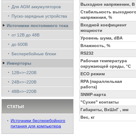
Выходное напряжение, В
Для AGM аккумуляторов
Стабильность выходног
Пуско-зарядные устройства
напряжения, %
Входной коефициент
Источники постоянного тока
мощности
от 12В до 48В
Уровень шума, dBA
до 600В
Влажность, %
RS232
Бесперебойные блоки
Рабочая температура
Инверторы
окружающей среды, °C
12В=>~220В
ECO режим
RPA (параллельная
24В=>~220В
работа)
48В=>~220В
SNMP-карта
"Сухие" контакты
СТАТЬИ
Габариты, ВхШхГ , мм
Вес, кг
Источники бесперебойного
питания для компьютера