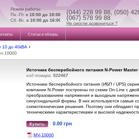
Режим работы:
(044) 228 99 88, (050) 42
Пн.-Пт.
с 10:00 до 18:00
(067) 578 99 88
Сб.-Вс.
с 10:00 до 16:00
Не смогли дозвониться ?
онтакты
Статьи и обзоры
т 10 до 40кВА
on-10000
Источник бесперебойного питания N-Power Master 
код товара:
522467
Источники бесперебойного питания (ИБП / UPS) серии 
компании N-Power построены по схеме On-Line с дво
преобразованием напряжения и выходным напряжени
синусоидальной формы. В них используются самые 
схемотехнические решения. Поэтому они обладают п
техническими характеристиками и высокой надежност
0.00 грн
Купить
MV-10000