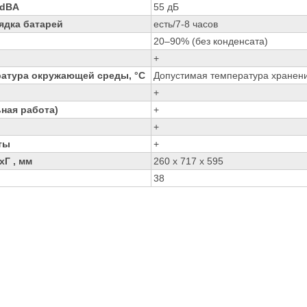
 dBA
55 дБ
ядка батарей
есть/7-8 часов
20–90% (без конденсата)
+
ратура окружающей среды, °C
Допустимая температура хранени
+
ная работа)
+
+
ты
+
Г , мм
260 x 717 x 595
38