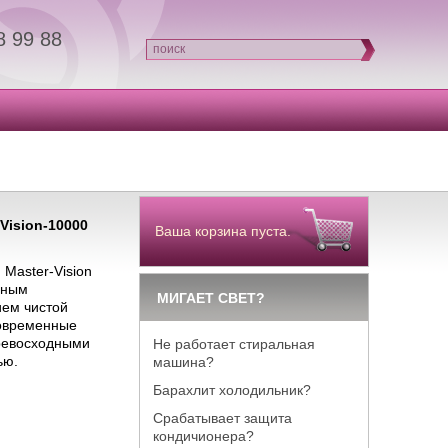
8 99 88
поиск
Vision-10000
Ваша корзина пуста.
Master-Vision
йным
МИГАЕТ СВЕТ?
ем чистой
современные
ревосходными
Не работает стиральная
ью.
машина?
Барахлит холодильник?
Срабатывает защита
кондичионера?