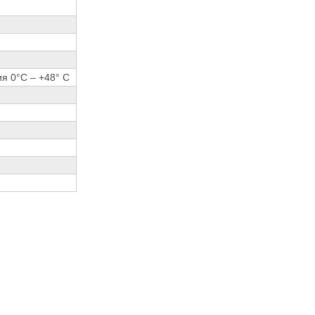
я 0°С – +48° С