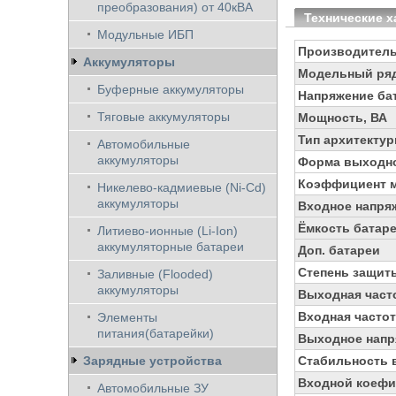
преобразования) от 40кВА
Технические х
Модульные ИБП
Производител
Аккумуляторы
Модельный ря
Буферные аккумуляторы
Напряжение бат
Тяговые аккумуляторы
Мощность, ВА
Тип архитекту
Автомобильные
аккумуляторы
Форма выходно
Коэффициент 
Никелево-кадмиевые (Ni-Cd)
аккумуляторы
Входное напря
Ёмкость батаре
Литиево-ионные (Li-Ion)
аккумуляторные батареи
Доп. батареи
Степень защит
Заливные (Flooded)
аккумуляторы
Выходная часто
Входная частот
Элементы
питания(батарейки)
Выходное напр
Зарядные устройства
Стабильность 
Входной коефи
Автомобильные ЗУ