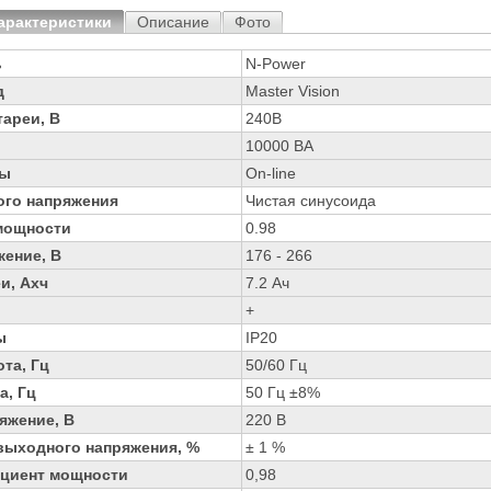
арактеристики
Описание
Фото
ь
N-Power
д
Master Vision
ареи, В
240В
10000 ВА
ры
On-line
го напряжения
Чистая синусоида
мощности
0.98
жение, В
176 - 266
и, Ахч
7.2 Ач
+
ы
IP20
та, Гц
50/60 Гц
а, Гц
50 Гц ±8%
яжение, В
220 В
выходного напряжения, %
± 1 %
циент мощности
0,98