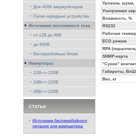
Уровень шума,
Для AGM аккумуляторов
Ускоренная зар
Пуско-зарядные устройства
Влажность, %
Источники постоянного тока
RS232
Рабочая темпе
от 12В до 48В
ECO режим
до 600В
RPA (параллель
Бесперебойные блоки
SNMP-карта
Инверторы
"Сухие" контак
Габариты, ВхШх
12В=>~220В
Вес, кг
24В=>~220В
48В=>~220В
СТАТЬИ
Источники бесперебойного
питания для компьютера