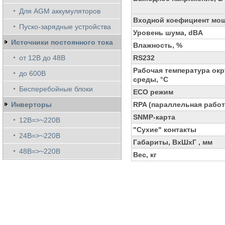
Для AGM аккумуляторов
Входной коефициент мо
Пуско-зарядные устройства
Уровень шума, dBA
Источники постоянного тока
Влажность, %
от 12В до 48В
RS232
Рабочая температура ок
до 600В
среды, °C
Бесперебойные блоки
ECO режим
Инверторы
RPA (параллельная работ
SNMP-карта
12В=>~220В
"Сухие" контакты
24В=>~220В
Габариты, ВхШхГ , мм
48В=>~220В
Вес, кг