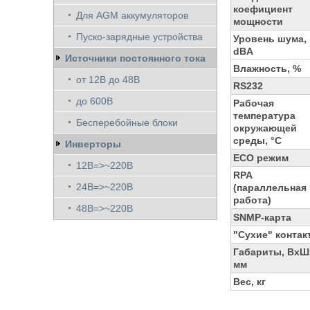
коефициент
Для AGM аккумуляторов
мощности
Пуско-зарядные устройства
Уровень шума,
dBA
Источники постоянного тока
Влажность, %
от 12В до 48В
RS232
до 600В
Рабочая
температура
Бесперебойные блоки
окружающей
среды, °C
Инверторы
ECO режим
12В=>~220В
RPA
24В=>~220В
(параллельная
работа)
48В=>~220В
SNMP-карта
"Сухие" контак
Габариты, ВхШх
мм
Вес, кг