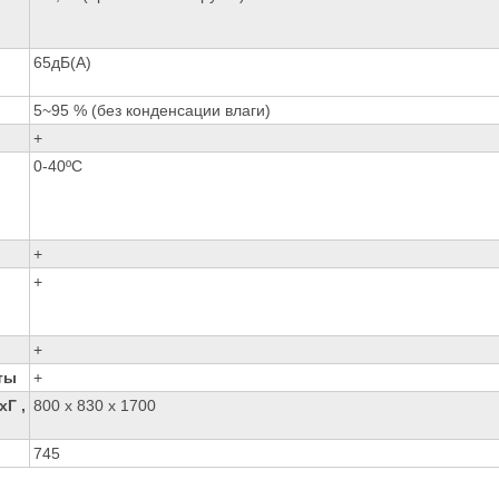
65дБ(А)
5~95 % (без конденсации влаги)
+
0-40ºC
+
+
+
ты
+
Г ,
800 x 830 x 1700
745