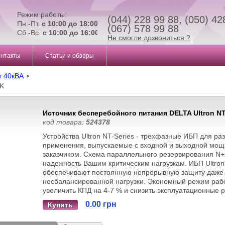
Режим работы:
(044) 228 99 88, (050) 42
Пн.-Пт.
с 10:00 до 18:00
(067) 578 99 88
Сб.-Вс.
с 10:00 до 16:00
Не смогли дозвониться ?
онтакты
Статьи и обзоры
т 40кВА
0K
Источник бесперебойного питания DELTA Ultron N
код товара:
524378
Устройства Ultron NT-Series - трехфазные ИБП для ра
применения, выпускаемые с входной и выходной мощ
заказчиком. Схема параллельного резервирования N+
надежность Вашим критическим нагрузкам. ИБП Ultron
обеспечивают постоянную непрерывную защиту даже 
несбалансированной нагрузки. Экономный режим раб
увеличить КПД на 4-7 % и снизить эксплуатационные 
0.00 грн
Купить