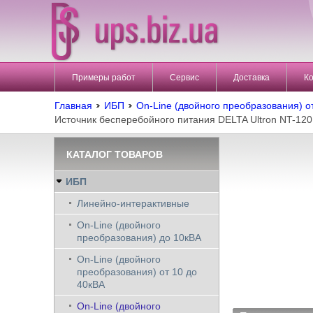
Примеры работ
Сервис
Доставка
К
Главная
ИБП
On-Line (двойного преобразования) о
Источник бесперебойного питания DELTA Ultron NT-12
КАТАЛОГ ТОВАРОВ
ИБП
Линейно-интерактивные
On-Line (двойного
преобразования) до 10кВА
On-Line (двойного
преобразования) от 10 до
40кВА
On-Line (двойного