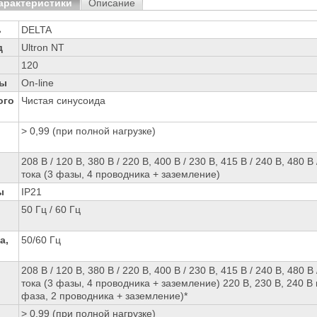
арактеристики
Описание
ь
DELTA
д
Ultron NT
120
ры
On-line
ого
Чистая синусоида
> 0,99 (при полной нагрузке)
208 В / 120 В, 380 В / 220 В, 400 В / 230 В, 415 В / 240 В, 480 В 
тока (3 фазы, 4 проводника + заземление)
ы
IP21
50 Гц / 60 Гц
а,
50/60 Гц
208 В / 120 В, 380 В / 220 В, 400 В / 230 В, 415 В / 240 В, 480 В 
тока (3 фазы, 4 проводника + заземление) 220 В, 230 В, 240 В 
фаза, 2 проводника + заземление)*
> 0,99 (при полной нагрузке)