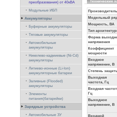
Технические х
преобразования) от 40кВА
Модульные ИБП
Производител
Модельный ря
Аккумуляторы
Мощность, ВА
Буферные аккумуляторы
Тип архитекту
Тяговые аккумуляторы
Форма выходн
напряжения
Автомобильные
аккумуляторы
Коэффициент
мощности
Никелево-кадмиевые (Ni-Cd)
Входное
аккумуляторы
напряжение, В
Литиево-ионные (Li-Ion)
Степень защит
аккумуляторные батареи
Выходная
Заливные (Flooded)
частота, Гц
аккумуляторы
Входная частот
Гц
Элементы
питания(батарейки)
Выходное
напряжение, В
Зарядные устройства
Автомобильные ЗУ
Входной