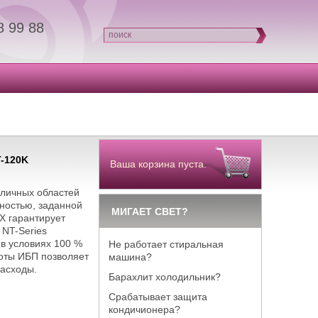
8 99 88
поиск
T-120K
Ваша корзина пуста.
зличных областей
ностью, заданной
МИГАЕТ СВЕТ?
X гарантирует
 NT-Series
в условиях 100 %
Не работает стиральная
оты ИБП позволяет
машина?
расходы.
Барахлит холодильник?
Срабатывает защита
кондичионера?