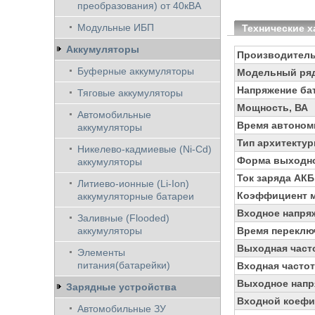
преобразования) от 40кВА
Модульные ИБП
Технические х
Аккумуляторы
Производител
Буферные аккумуляторы
Модельный ря
Напряжение бат
Тяговые аккумуляторы
Мощность, ВА
Автомобильные
Время автоном
аккумуляторы
Тип архитекту
Никелево-кадмиевые (Ni-Cd)
Форма выходно
аккумуляторы
Ток заряда АКБ
Литиево-ионные (Li-Ion)
Коэффициент 
аккумуляторные батареи
Входное напря
Заливные (Flooded)
аккумуляторы
Время переключ
Выходная часто
Элементы
питания(батарейки)
Входная частот
Выходное напр
Зарядные устройства
Входной коефи
Автомобильные ЗУ