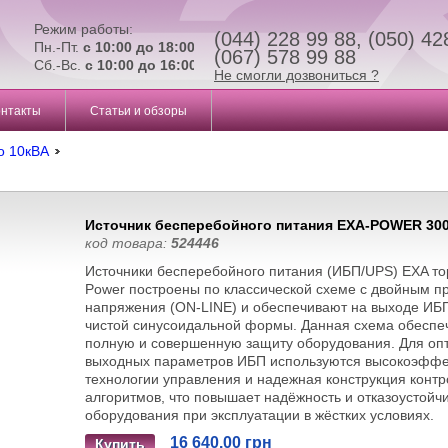
Режим работы:
(044) 228 99 88, (050) 42
Пн.-Пт.
с 10:00 до 18:00
(067) 578 99 88
Сб.-Вс.
с 10:00 до 16:00
Не смогли дозвониться ?
онтакты
Статьи и обзоры
о 10кВА
Источник бесперебойного питания EXA-POWER 30
код товара:
524446
Источники бесперебойного питания (ИБП/UPS) EXA то
Power построены по классической схеме с двойным 
напряжения (ON-LINE) и обеспечивают на выходе ИБ
чистой синусоидальной формы. Данная схема обеспе
полную и совершенную защиту оборудования. Для оп
выходных параметров ИБП используются высокоэфф
технологии управления и надежная конструкция конт
алгоритмов, что повышает надёжность и отказоустойч
оборудования при эксплуатации в жёстких условиях.
16 640.00 грн
Купить