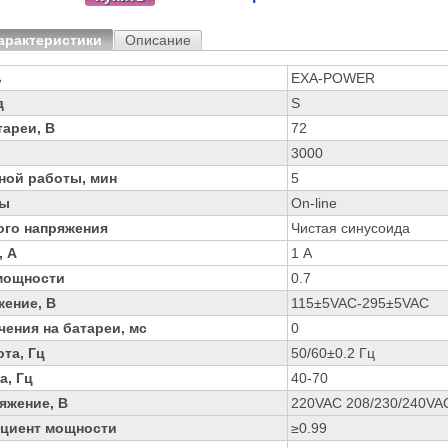
арактеристики
Описание
ь
EXA-POWER
д
S
ареи, В
72
3000
ной работы, мин
5
ры
On-line
го напряжения
Чистая синусоида
, А
1 А
мощности
0.7
жение, В
115±5VAC-295±5VAC
ения на батареи, мс
0
та, Гц
50/60±0.2 Гц
а, Гц
40-70
яжение, В
220VAC 208/230/240VA
циент мощности
≥0.99