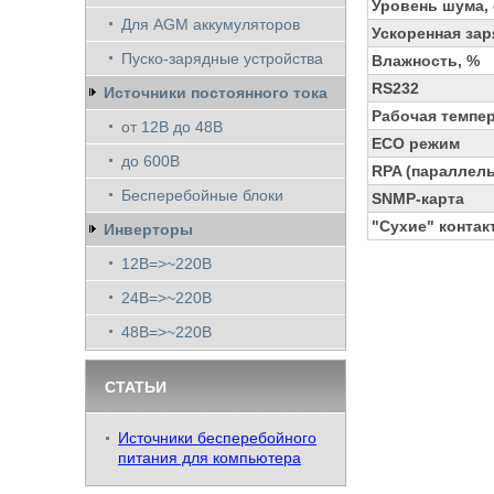
Уровень шума,
Для AGM аккумуляторов
Ускоренная зар
Пуско-зарядные устройства
Влажность, %
RS232
Источники постоянного тока
Рабочая темпе
от 12В до 48В
ECO режим
до 600В
RPA (параллель
Бесперебойные блоки
SNMP-карта
"Сухие" контак
Инверторы
12В=>~220В
24В=>~220В
48В=>~220В
СТАТЬИ
Источники бесперебойного
питания для компьютера