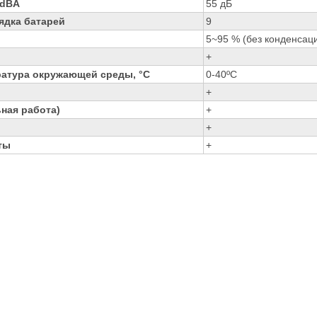
 dBA
55 дБ
ядка батарей
9
5~95 % (без конденсаци
+
ратура окружающей среды, °C
0-40ºC
+
ная работа)
+
+
ты
+