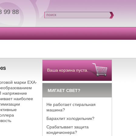
8 99 88
поиск
00S
Ваша корзина пуста.
рговой марки EXA-
преобразованием
МИГАЕТ СВЕТ?
П напряжение
чивает наиболее
тимизации
Не работает стиральная
ективные
машина?
роллера
Барахлит холодильник?
ивость
Срабатывает защита
кондичионера?