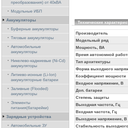
преобразования) от 40кВА
Модульные ИБП
Аккумуляторы
Технические характерис
Буферные аккумуляторы
Производитель
Тяговые аккумуляторы
Модельный ряд
Автомобильные
Мощность, ВА
аккумуляторы
Время автономной работ
Никелево-кадмиевые (Ni-Cd)
Тип архитектуры
аккумуляторы
Форма выходного напря
Литиево-ионные (Li-Ion)
Коэффициент мощности
аккумуляторные батареи
Входное напряжение, В
Заливные (Flooded)
Доп. батареи
аккумуляторы
Степень защиты
Элементы
Выходная частота, Гц
питания(батарейки)
Входная частота, Гц
Зарядные устройства
Выходное напряжение, В
Автомобильные ЗУ
Стабильность выходного