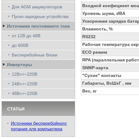
Входной коефициент мо
Для AGM аккумуляторов
Уровень шума, dBA
Пуско-зарядные устройства
Ускоренная зарядка бата
Источники постоянного тока
Влажность, %
от 12В до 48В
RS232
Рабочая температура ок
до 600В
ECO режим
Бесперебойные блоки
RPA (параллельная работ
Инверторы
SNMP-карта
12В=>~220В
"Сухие" контакты
Габариты, ВхШхГ , мм
24В=>~220В
Вес, кг
48В=>~220В
СТАТЬИ
Источники бесперебойного
питания для компьютера