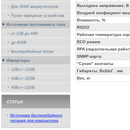
Выходное напряжение, В
Для AGM аккумуляторов
Входной коефициент мо
Пуско-зарядные устройства
Влажность, %
Источники постоянного тока
RS232
от 12В до 48В
Рабочая температура ок
ECO режим
до 600В
RPA (параллельная работ
Бесперебойные блоки
SNMP-карта
Инверторы
"Сухие" контакты
12В=>~220В
Габариты, ВхШхГ , мм
Вес, кг
24В=>~220В
48В=>~220В
СТАТЬИ
Источники бесперебойного
питания для компьютера