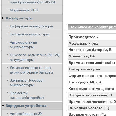
преобразования) от 40кВА
Модульные ИБП
Аккумуляторы
Буферные аккумуляторы
Технические характерис
Тяговые аккумуляторы
Производитель
Автомобильные
Модельный ряд
аккумуляторы
Напряжение батареи, В
Никелево-кадмиевые (Ni-Cd)
Мощность, ВА
аккумуляторы
Время автономной работ
Литиево-ионные (Li-Ion)
Тип архитектуры
аккумуляторные батареи
Форма выходного напря
Заливные (Flooded)
Ток заряда АКБ, А
аккумуляторы
Коэффициент мощности
Элементы
Входное напряжение, В
питания(батарейки)
Время переключения на б
Зарядные устройства
Выходная частота, Гц
Автомобильные ЗУ
Входная частота, Гц