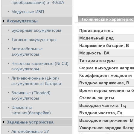
преобразования) от 40кВА
Модульные ИБП
Технические характерис
Аккумуляторы
Буферные аккумуляторы
Производитель
Модельный ряд
Тяговые аккумуляторы
Напряжение батареи, В
Автомобильные
Мощность, ВА
аккумуляторы
Тип архитектуры
Никелево-кадмиевые (Ni-Cd)
Форма выходного напря
аккумуляторы
Коэффициент мощности
Литиево-ионные (Li-Ion)
Входное напряжение, В
аккумуляторные батареи
Время переключения на б
Заливные (Flooded)
Степень защиты
аккумуляторы
Выходная частота, Гц
Элементы
питания(батарейки)
Входная частота, Гц
Выходное напряжение, В
Зарядные устройства
Ускоренная зарядка бата
Автомобильные ЗУ