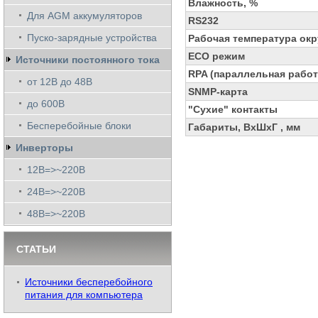
Влажность, %
Для AGM аккумуляторов
RS232
Пуско-зарядные устройства
Рабочая температура ок
ECO режим
Источники постоянного тока
RPA (параллельная работ
от 12В до 48В
SNMP-карта
до 600В
"Сухие" контакты
Бесперебойные блоки
Габариты, ВхШхГ , мм
Инверторы
12В=>~220В
24В=>~220В
48В=>~220В
СТАТЬИ
Источники бесперебойного
питания для компьютера