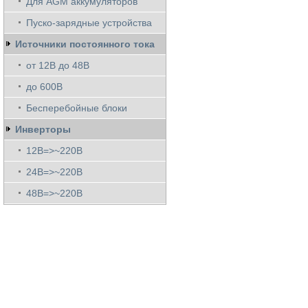
Для AGM аккумуляторов
Пуско-зарядные устройства
Источники постоянного тока
от 12В до 48В
до 600В
Бесперебойные блоки
Инверторы
12В=>~220В
24В=>~220В
48В=>~220В