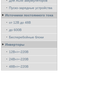
Для AGM аккумуляторов
Пуско-зарядные устройства
Источники постоянного тока
от 12В до 48В
до 600В
Бесперебойные блоки
Инверторы
12В=>~220В
24В=>~220В
48В=>~220В