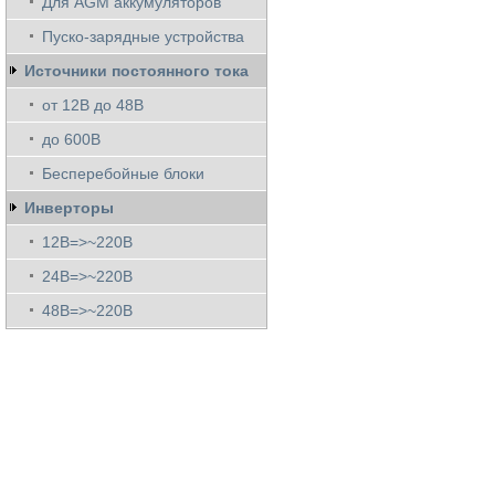
Для AGM аккумуляторов
Пуско-зарядные устройства
Источники постоянного тока
от 12В до 48В
до 600В
Бесперебойные блоки
Инверторы
12В=>~220В
24В=>~220В
48В=>~220В