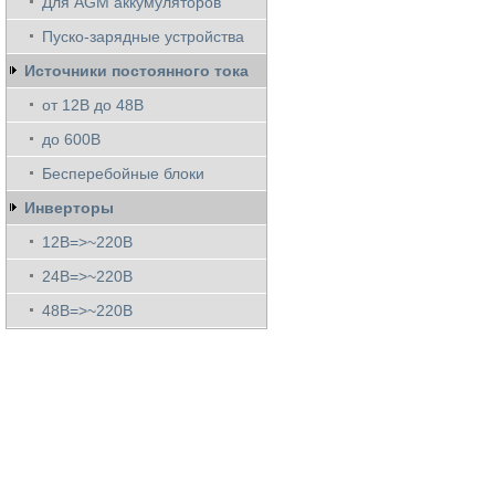
Для AGM аккумуляторов
Пуско-зарядные устройства
Источники постоянного тока
от 12В до 48В
до 600В
Бесперебойные блоки
Инверторы
12В=>~220В
24В=>~220В
48В=>~220В