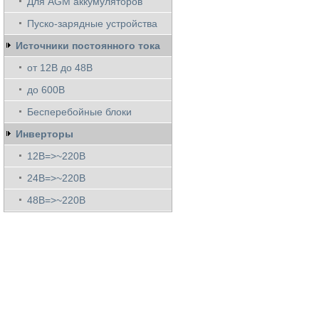
Для AGM аккумуляторов
Пуско-зарядные устройства
Источники постоянного тока
от 12В до 48В
до 600В
Бесперебойные блоки
Инверторы
12В=>~220В
24В=>~220В
48В=>~220В